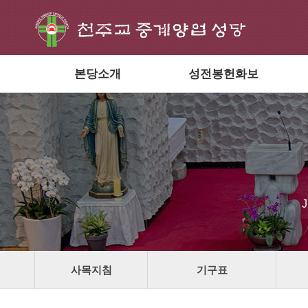
본당소개
성전봉헌화보
사목지침
기구표