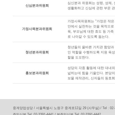
심신분과 위원회는 성령, 성체,
신심분과위원회
생활화하고 신심에 관한 부문 관
가정사목위원회는 "가정은 작은
안에서 실천하는 것을 목적으로 
가정사목분과위원회
육, 부모님께 대한 효도 등 가
로 나아갈 수 있도록 돕는다.
청년들의 올바른 가치관 함양과
청년분과위원회
인 역할을 수행하도록 지원 육
할을 도모한다.
성당의 각종 활동에 대한 대내외
홍보분과위원회
넓히는데 힘을 기울인다. 본당의
보물 제작관리, 신자들의 동호회
중계양업성당 / 서울특별시 노원구 중계로12길 29 (사무실) / Tel : 02-3391-7
주임신부 Tel: 02-3391-4441 / 부주임신부 Tel: 02-3391-4442