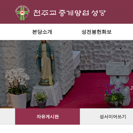
본당소개
성전봉헌화보
자유게시판
성서이어쓰기