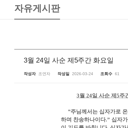
자유게시판
3월 24일 사순 제5주간 화요일
작성자
조연자
작성일
2026-03-24
조회수
61
3
월
24
일 사순 제
5
주
"주님께서는 십자가로 온
하며 찬송하나이다
.”
십자가
이 기도를 바칩니다
.
십자가